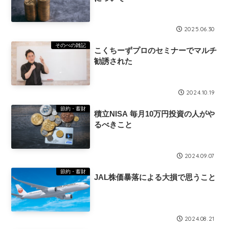
2025.06.30
そのべの雑記
こくちーずプロのセミナーでマルチ
勧誘された
2024.10.19
節約・蓄財
積立NISA 毎月10万円投資の人がや
るべきこと
2024.09.07
節約・蓄財
JAL株価暴落による大損で思うこと
2024.08.21