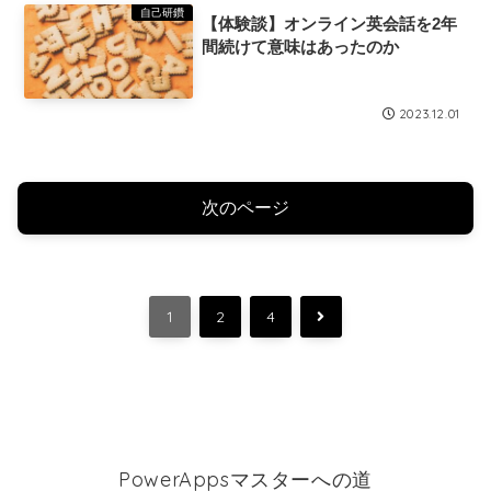
自己研鑽
【体験談】オンライン英会話を2年
間続けて意味はあったのか
2023.12.01
次のページ
次
1
2
4
へ
PowerAppsマスターへの道