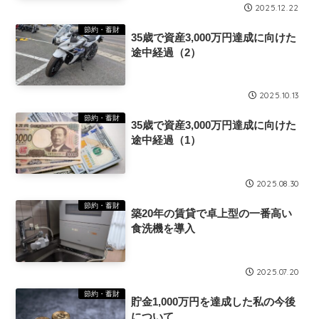
2025.12.22
節約・蓄財
35歳で資産3,000万円達成に向けた
途中経過（2）
2025.10.13
節約・蓄財
35歳で資産3,000万円達成に向けた
途中経過（1）
2025.08.30
節約・蓄財
築20年の賃貸で卓上型の一番高い
食洗機を導入
2025.07.20
節約・蓄財
貯金1,000万円を達成した私の今後
について