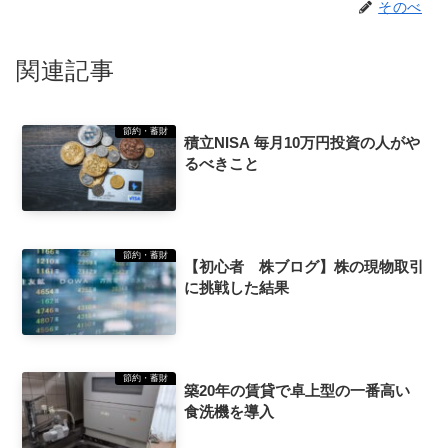
そのべ
関連記事
節約・蓄財
積立NISA 毎月10万円投資の人がや
るべきこと
節約・蓄財
【初心者 株ブログ】株の現物取引
に挑戦した結果
節約・蓄財
築20年の賃貸で卓上型の一番高い
食洗機を導入