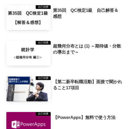
自己研鑽
第35回 QC検定1級 自己解答＆
感想
自己研鑽
超幾何分布とは (1) ～期待値・分散
の導出まで～
自己研鑽
【第二新卒転職活動】面接で聞かれ
ること17項目
自己研鑽
【PowerApps】無料で使う方法