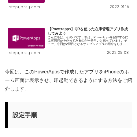
何ができるか分からないのに、作るなんて無理やろ…って
なりま...
2022.01.16
stepyossy.com
【Powerapps】QRを使った在庫管理アプリ作成
してみよう
こんにちは、そのべです。私は、PowerAppsを習得するに
は実際何かを作ってみるのが一番早いと思っています。そ
こで、今回は2弾目となるサンプルアプリの紹介をしま
す。 興味を持ってくれた方は記事を見ながら、初めは完コ
ピでもいいのでご自身の手...
2022.05.08
stepyossy.com
今回は、このPowerAppsで作成したアプリをiPhoneのホ
ーム画面に表示させ、即起動できるようにする方法をご紹
介します。
設定手順