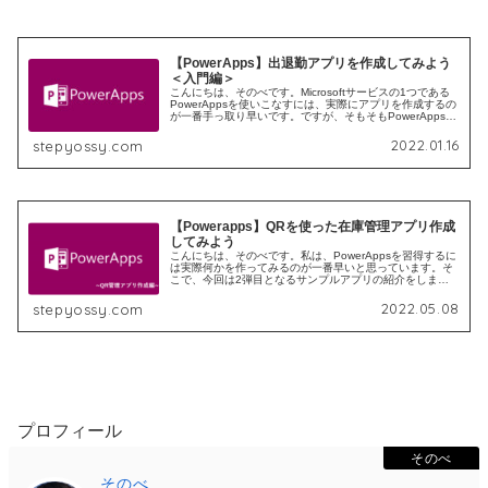
【PowerApps】出退勤アプリを作成してみよう
＜入門編＞
こんにちは、そのべです。Microsoftサービスの1つである
PowerAppsを使いこなすには、実際にアプリを作成するの
が一番手っ取り早いです。ですが、そもそもPowerAppsで
何ができるか分からないのに、作るなんて無理やろ…って
なりま...
2022.01.16
stepyossy.com
【Powerapps】QRを使った在庫管理アプリ作成
してみよう
こんにちは、そのべです。私は、PowerAppsを習得するに
は実際何かを作ってみるのが一番早いと思っています。そ
こで、今回は2弾目となるサンプルアプリの紹介をしま
す。 興味を持ってくれた方は記事を見ながら、初めは完コ
ピでもいいのでご自身の手...
2022.05.08
stepyossy.com
プロフィール
そのべ
そのべ