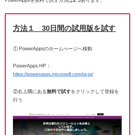
PowerAppsを無料で試す方法は
2つ
あります。
方法１
30日間の試用版を試す
① PowerAppsのホームぺージへ移動
PowerApps HP：
https://powerapps.microsoft.com/ja-jp/
②右上隅にある
無料で試す
をクリックして登録を
行う