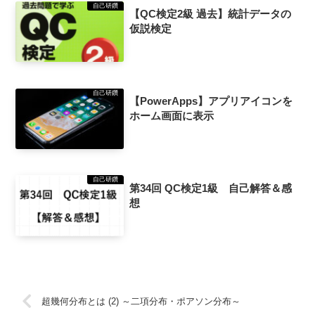
自己研鑽
【QC検定2級 過去】統計データの
仮説検定
自己研鑽
【PowerApps】アプリアイコンを
ホーム画面に表示
自己研鑽
第34回 QC検定1級 自己解答＆感
想
超幾何分布とは (2) ～二項分布・ポアソン分布～